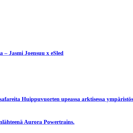
a – Jasmi Joensuu x eSled
safareita Huippuvuorten upeassa arktisessa ympäristö
anlähteenä Aurora Powertrains.