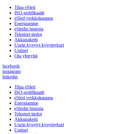
Tilaa eSled
ISO-sertifikaatit
eSled verkkokauppa
Energiamme
eSledin historia
Tekniset tiedot
Akkupaketti
Usein kysytyt kysymykset
Uutiset
Ota yhteyttä
facebook
instagram
linkedin
Tilaa eSled
ISO-sertifikaatit
eSled verkkokauppa
Energiamme
eSledin historia
Tekniset tiedot
Akkupaketti
Usein kysytyt kysymykset
Uutiset