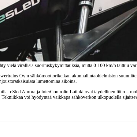
y vielä virallisia suorituskykymittauksia, mutta 0-100 km/h taittuu varm
Powertrains Oy:n sähkömoottorikelkan akunhallintaohjelmiston suunnitt
joustoratkaisuissa lumettomina aikoina.
lla. eSled Aurora ja InterControlin Latinki ovat täydellinen liitto – mo
 Tekniikkaa voi hyödyntää vaikkapa sähköverkon ulkopuolella sijaitseva