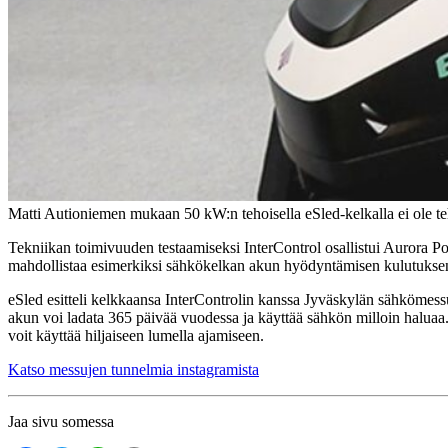
Matti Autioniemen mukaan 50 kW:n tehoisella eSled-kelkalla ei ole teht
Tekniikan toimivuuden testaamiseksi InterControl osallistui Aurora 
mahdollistaa esimerkiksi sähkökelkan akun hyödyntämisen kulutuksen
eSled esitteli kelkkaansa InterControlin kanssa Jyväskylän sähkömessui
akun voi ladata 365 päivää vuodessa ja käyttää sähkön milloin haluaa.
voit käyttää hiljaiseen lumella ajamiseen.
Katso messujen tunnelmia instagramista
Jaa sivu somessa