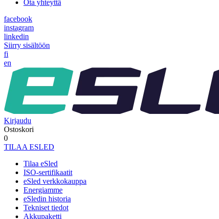
Ota yhteyttä
facebook
instagram
linkedin
Siirry sisältöön
fi
en
Kirjaudu
Ostoskori
0
TILAA ESLED
Tilaa eSled
ISO-sertifikaatit
eSled verkkokauppa
Energiamme
eSledin historia
Tekniset tiedot
Akkupaketti