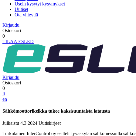
Usein kysytyt kysymykset
Uutiset
Ota yhteyttä
Kirjaudu
Ostoskori
0
TILAA ESLED
Kirjaudu
Ostoskori
0
fi
en
Sähkömoottorikelkka tukee kaksisuuntaista latausta
Julkaistu 4.3.2024
Uutiskirjeet
Turkulainen InterControl oy esitteli Jyväskylän sähkömessuilla sähköa