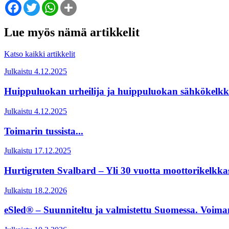
Facebook
Twitter
WhatsApp
Share
Lue myös nämä artikkelit
Katso kaikki artikkelit
Julkaistu 4.12.2025
Huippuluokan urheilija ja huippuluokan sähkökelkk
Julkaistu 4.12.2025
Toimarin tussista...
Julkaistu 17.12.2025
Hurtigruten Svalbard – Yli 30 vuotta moottorikelkka
Julkaistu 18.2.2026
eSled® – Suunniteltu ja valmistettu Suomessa. Voim