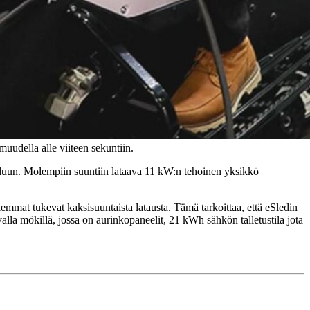
uudella alle viiteen sekuntiin.
eluun. Molempiin suuntiin lataava 11 kW:n tehoinen yksikkö
lemmat tukevat kaksisuuntaista latausta. Tämä tarkoittaa, että eSledin
lla mökillä, jossa on aurinkopaneelit, 21 kWh sähkön talletustila jota