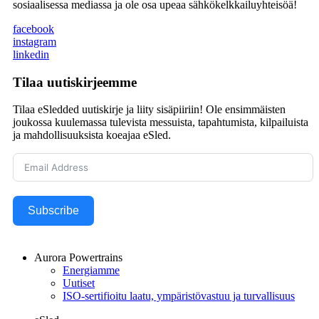
sosiaalisessa mediassa ja ole osa upeaa sähkökelkkailuyhteisöä!
facebook
instagram
linkedin
Tilaa uutiskirjeemme
Tilaa eSledded uutiskirje ja liity sisäpiiriin! Ole ensimmäisten
joukossa kuulemassa tulevista messuista, tapahtumista, kilpailuista
ja mahdollisuuksista koeajaa eSled.
Subscribe
Aurora Powertrains
Energiamme
Uutiset
ISO-sertifioitu laatu, ympäristövastuu ja turvallisuus