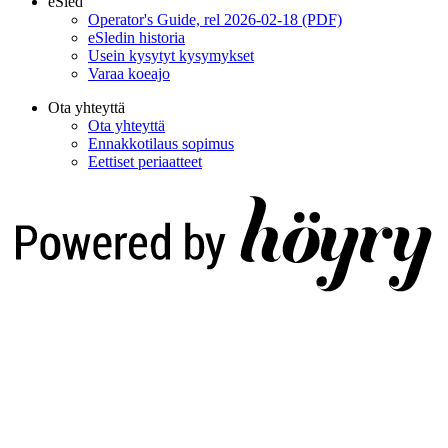
eSled
Operator's Guide, rel 2026-02-18 (PDF)
eSledin historia
Usein kysytyt kysymykset
Varaa koeajo
Ota yhteyttä
Ota yhteyttä
Ennakkotilaus sopimus
Eettiset periaatteet
Digi- ja mainostoimisto Höyry Rovaniemi ja Oulu