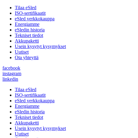
Tilaa eSled
ISO-sertifikaatit
eSled verkkokauppa
Energiamme
eSledin historia
Tekniset tiedot
Akkupaketti
Usein kysytyt kysymykset
Uutiset
Ota yhteyttä
facebook
instagram
linkedin
Tilaa eSled
ISO-sertifikaatit
eSled verkkokauppa
Energiamme
eSledin historia
Tekniset tiedot
Akkupaketti
Usein kysytyt kysymykset
Uutiset