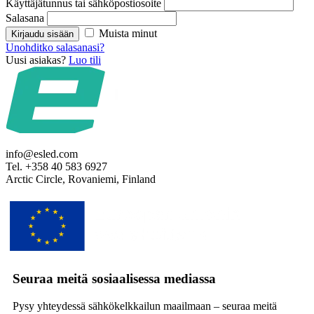
Käyttäjätunnus tai sähköpostiosoite
Salasana
Muista minut
Kirjaudu sisään
Unohditko salasanasi?
Uusi asiakas?
Luo tili
info@esled.com
Tel. +358 40 583 6927
Arctic Circle, Rovaniemi, Finland
Seuraa meitä sosiaalisessa mediassa
Pysy yhteydessä sähkökelkkailun maailmaan – seuraa meitä