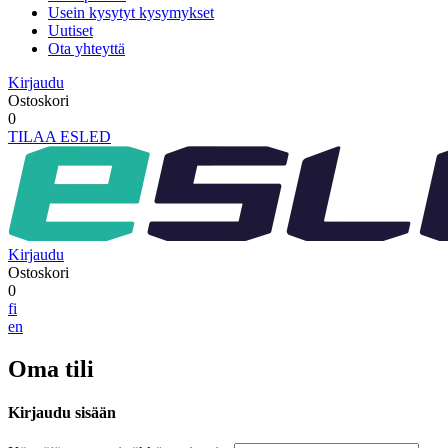
Usein kysytyt kysymykset
Uutiset
Ota yhteyttä
Kirjaudu
Ostoskori
0
TILAA ESLED
Kirjaudu
Ostoskori
0
fi
en
Oma tili
Kirjaudu sisään