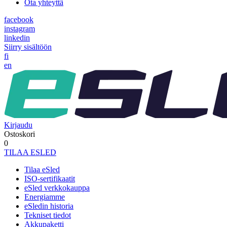
Ota yhteyttä
facebook
instagram
linkedin
Siirry sisältöön
fi
en
Kirjaudu
Ostoskori
0
TILAA ESLED
Tilaa eSled
ISO-sertifikaatit
eSled verkkokauppa
Energiamme
eSledin historia
Tekniset tiedot
Akkupaketti